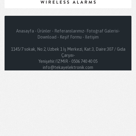
Anasayfa
-
Ürünler
-
Referanslarımız
-
Fotoğraf Galerisi
-
Download
-
Keşif Formu
-
İletişim
1145/7 sokak, No:2, Uzbek 1 İş Merkezi, Kat:3, Daire:307 / Gıda
Çarşısı-
Yenişehir/İZMİR - 0506 740 40 05
info@tekayelektronik.com