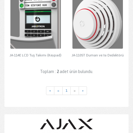
JA-114E LCD Tuş Takımı (Keypad)
JA-110ST Duman ve Isı Dedektörü
Toplam :
2
adet ürün bulundu.
«
<
1
>
»