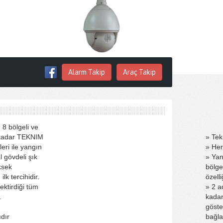
Alarm Takip
Araç Takip
 8 bölgeli ve
 kadar TEKNIM
» Tek
eri ile yangın
» Her
l gövdeli şık
» Yan
ksek
bölge
lk tercihidir.
özelli
ektirdiği tüm
» 2 a
.
kadar
göste
ıdır
bağla