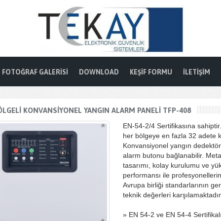
FOTOĞRAF GALERISI
DOWNLOAD
KEŞIF FORMU
İLETIŞIM
ÖLGELI KONVANSIYONEL YANGIN ALARM PANELI TFP-408
EN-54-2/4 Sertifikasına sahiptir.
her bölgeye en fazla 32 adete
Konvansiyonel yangın dedektörl
alarm butonu bağlanabilir. Meta
tasarımı, kolay kurulumu ve yü
performansı ile profesyonellerin i
Avrupa birliği standarlarının ger
teknik değerleri karşılamaktadır
» EN 54-2 ve EN 54-4 Sertifikal