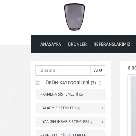
ANASAYFA
ÜRÜNLER
REFERANSLARIMIZ
8 B
Ara!
ÜRÜN KATEGORILERI (7)
¦ı- KAMERA SİSTEMLERİ
»
(2)
¦ı- ALARM SİSTEMLERİ
»
(2)
¦ı- YANGIN İHBAR SİSTEMLERİ
»
(2)
¦ı- KARTLI GEÇİŞ SİSTEMLERİ