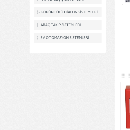
¦ı- GÖRÜNTÜLÜ DİAFON SİSTEMLERİ
¦ı- ARAÇ TAKİP SİSTEMLERİ
¦ı- EV OTOMASYON SİSTEMLERİ