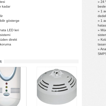
tesi
» 24 
e kadar
besle
» 1 a
ir
dedek
bilir gösterge
» 1 a
hatas
hata LED leri
» Müd
 sistemi
siste
küden direkt
» Kol
ı koruma
tasar
» Ana
SMPS 
R