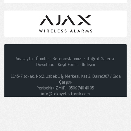
Anasayfa
-
Ürünler
-
Referanslarımız
-
Fotoğraf Galerisi
-
Download
-
Keşif Formu
-
İletişim
1145/7 sokak, No:2, Uzbek 1 İş Merkezi, Kat:3, Daire:307 / Gıda
Çarşısı-
Yenişehir/İZMİR - 0506 740 40 05
info@tekayelektronik.com