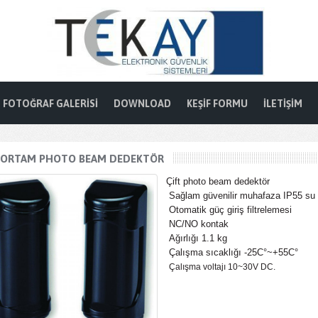
FOTOĞRAF GALERISI
DOWNLOAD
KEŞIF FORMU
İLETIŞIM
 ORTAM PHOTO BEAM DEDEKTÖR
Çift photo beam dedektör
Sağlam güvenilir muhafaza IP55 su
Otomatik güç giriş filtrelemesi
NC/NO kontak
Ağırlığı
1.1 kg
Çalışma sıcaklığı -25C°~+55C°
Çalışma voltajı 10~30V DC.