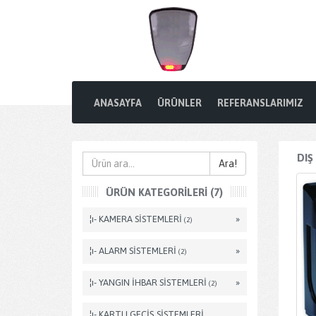
ANASAYFA
ÜRÜNLER
REFERANSLARIMIZ
DIŞ
Ara!
ÜRÜN KATEGORILERI (7)
¦ı- KAMERA SİSTEMLERİ
»
(2)
¦ı- ALARM SİSTEMLERİ
»
(2)
¦ı- YANGIN İHBAR SİSTEMLERİ
»
(2)
¦ı- KARTLI GEÇİŞ SİSTEMLERİ