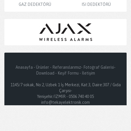
GAZ DEDEKTÖRÜ
ISI DEDEKTÖRÜ
Anasayfa
-
Ürünler
-
Referanslarımız
-
Fotoğraf Galerisi
-
Download
-
Keşif Formu
-
İletişim
1145/7 sokak, No:2, Uzbek 1 İş Merkezi, Kat:3, Daire:307 / Gıda
Çarşısı-
Yenişehir/İZMİR - 0506 740 40 05
info@tekayelektronik.com